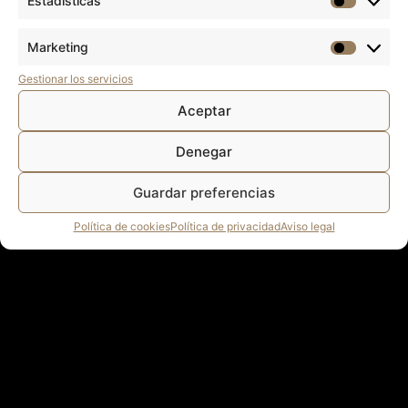
Estadísticas
DOS Sagrada Familia
atencionalcliente.safa@dosdeporte.es
Marketing
91 305 01 10
Gestionar los servicios
Aceptar
Denegar
DOS © Todos los derechos reservados 2026
Powered by
Carlos +A
&
We Are PLEH
Guardar preferencias
Aviso legal
Política de cookies
Política de privacidad
Política de cookies
Política de privacidad
Aviso legal