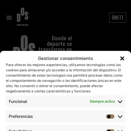
Fitness Infantil
ÚNETE
Donde el
deporte se
transforma en
un estilo de
Gestionar consentimiento
vida
Para ofrecer las mejores experiencias, utilizamos tecnologías como las
cookies para almacenar y/o acceder a la información del dispositivo. El
NUESTROS CENTROS
DOS Acea de Ama
consentimiento de estas tecnologías nos permitirá procesar datos como
atencionalcliente.acea@dosdeporte.es
el comportamiento de navegación o las identificaciones únicas en este
98 166 45 00
sitio. No consentir o retirar el consentimiento, puede afectar
negativamente a ciertas características y funciones.
DOS Fitness Naranjo
atencionalcliente.naranjo@dosdeporte.e
Funcional
Siempre activo
91 608 54 36
DOS La Pureza de María
Preferencias
atencionalcliente.lapureza@dosdeporte.e
94 414 77 72