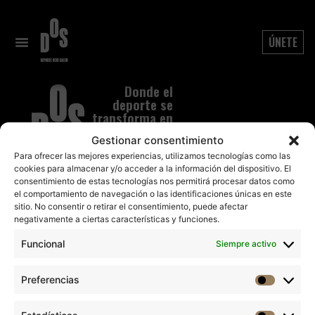
Glúteos
ÚNETE
Donde el
deporte se
transforma en
un estilo de
Gestionar consentimiento
vida
Para ofrecer las mejores experiencias, utilizamos tecnologías como las
cookies para almacenar y/o acceder a la información del dispositivo. El
NUESTROS CENTROS
DOS Acea de Ama
consentimiento de estas tecnologías nos permitirá procesar datos como
atencionalcliente.acea@dosdeporte.es
el comportamiento de navegación o las identificaciones únicas en este
98 166 45 00
sitio. No consentir o retirar el consentimiento, puede afectar
negativamente a ciertas características y funciones.
DOS Fitness Naranjo
atencionalcliente.naranjo@dosdeporte.e
Funcional
Siempre activo
91 608 54 36
DOS La Pureza de María
Preferencias
atencionalcliente.lapureza@dosdeporte.e
94 414 77 72