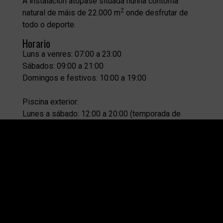
A instalación atópase situada nunha contorna
2
natural de máis de 22.000 m
onde desfrutar de
todo o deporte.
Horario
Luns a venres: 07:00 a 23:00
Sábados: 09:00 a 21:00
Domingos e festivos: 10:00 a 19:00
Piscina exterior:
Lunes a sábado: 12:00 a 20:00 (temporada de
verano)
Domingos: 11:00 a 18:15
Localización
Avda. Rutis s/n 15670 Culleredo - A Coruña
Teléfono
981664500
Correo de información
atencionalcliente.acea@dosdeporte.es
Os nosos abonos