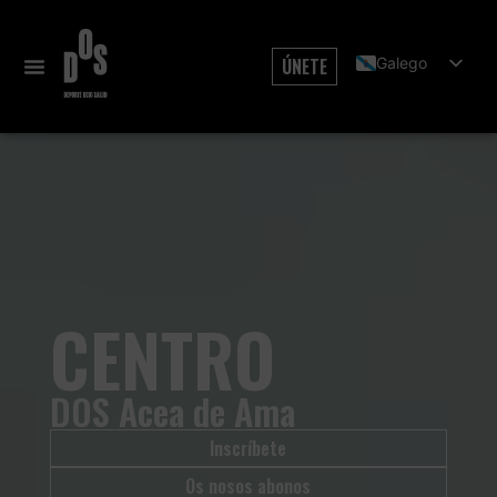
ÚNETE
Galego
Español
CENTRO
DOS Acea de Ama
Inscríbete
Os nosos abonos