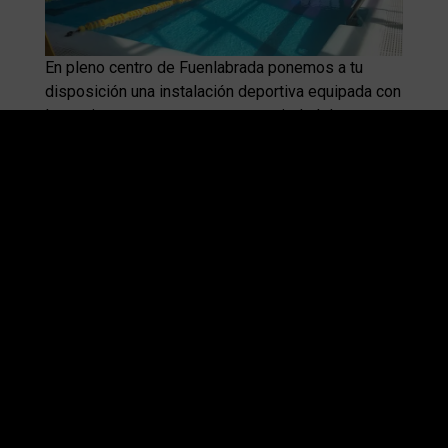
En pleno centro de Fuenlabrada ponemos a tu
disposición una instalación deportiva equipada con
las mejores marcas y una gran variedad de
actividades.
Nuestro equipo de profesionales te ayudará a
alcanzar tus objetivos
Horario
Lunes a viernes: 08:00 a 22:00
Sábados, domingos y festivos: 09:00 a 14:00
Localización
Calle Oviedo, 13 - 28942, Fuenlabrada, Madrid
Teléfono
916085436
Correo de información
atencionalcliente.naranjo@dosdeporte.es
Nuestros abonos