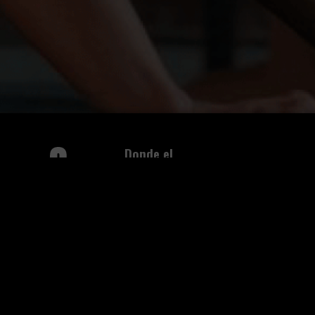
Donde el
deporte se
transforma en
un estilo de
vida
NUESTROS CENTROS
DOS Acea de Ama
atencionalcliente.acea@dosdeporte.es
98 166 45 00
DOS Fitness Naranjo
atencionalcliente.naranjo@dosdeporte.e